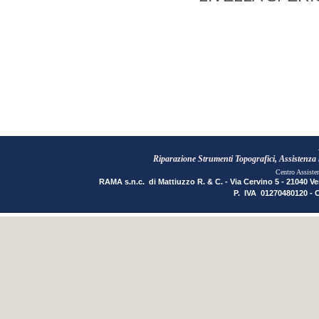
Riparazione Strumenti Topografici, Assistenza li
Centro Assiste
RAMA s.n.c. di Mattiuzzo R. & C. - Via Cervino 5 - 21040 Ve
P. IVA 01270480120 - 