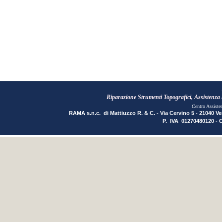
Riparazione Strumenti Topografici, Assistenza li
Centro Assiste
RAMA s.n.c. di Mattiuzzo R. & C. - Via Cervino 5 - 21040 Ve
P. IVA 01270480120 - 