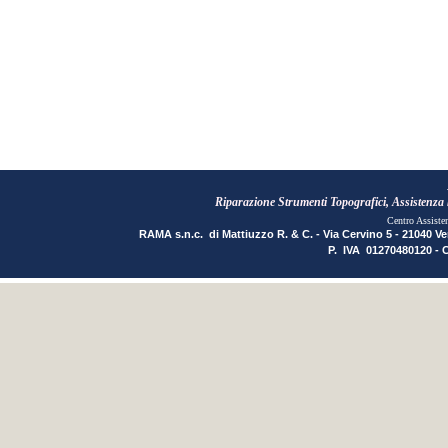
Riparazione Strumenti Topografici, Assistenza li
Centro Assiste
RAMA s.n.c. di Mattiuzzo R. & C. - Via Cervino 5 - 21040 Ve
P. IVA 01270480120 - 